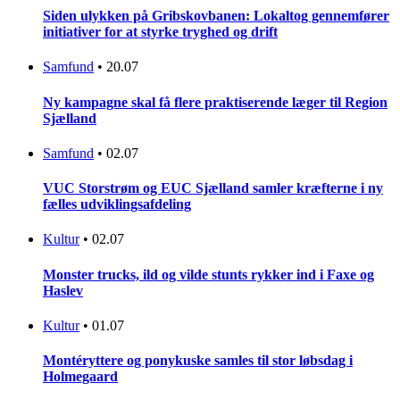
Siden ulykken på Gribskovbanen: Lokaltog gennemfører
initiativer for at styrke tryghed og drift
Samfund
•
20.07
Ny kampagne skal få flere praktiserende læger til Region
Sjælland
Samfund
•
02.07
VUC Storstrøm og EUC Sjælland samler kræfterne i ny
fælles udviklingsafdeling
Kultur
•
02.07
Monster trucks, ild og vilde stunts rykker ind i Faxe og
Haslev
Kultur
•
01.07
Montéryttere og ponykuske samles til stor løbsdag i
Holmegaard