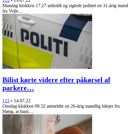
112
•
19.07.22
Mandag klokken 17.27 anholdt og sigtede politiet en 31-årig mand
fra Vejle…
Bilist kørte videre efter påkørsel af
parkere…
112
•
14.07.22
Onsdag klokken 09.52 anmeldte en 26-årig mandlig bilejer fra
Høng, at hans…