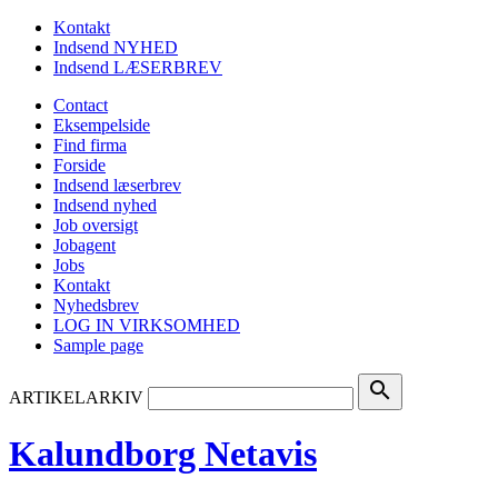
Kontakt
Indsend NYHED
Indsend LÆSERBREV
Contact
Eksempelside
Find firma
Forside
Indsend læserbrev
Indsend nyhed
Job oversigt
Jobagent
Jobs
Kontakt
Nyhedsbrev
LOG IN VIRKSOMHED
Sample page
search
ARTIKELARKIV
Kalundborg Netavis