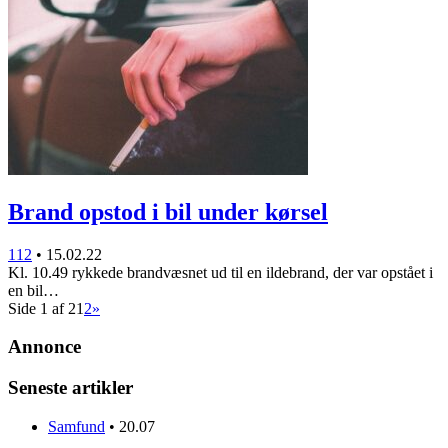
Brand opstod i bil under kørsel
112
•
15.02.22
Kl. 10.49 rykkede brandvæsnet ud til en ildebrand, der var opstået i
en bil…
Side 1 af 2
1
2
»
Annonce
Seneste artikler
Samfund
•
20.07