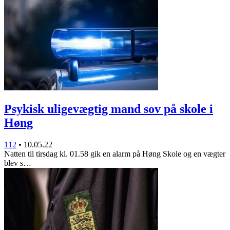
Psykisk uligevægtig mand sov på skole i
Høng
112
•
10.05.22
Natten til tirsdag kl. 01.58 gik en alarm på Høng Skole og en vægter
blev s…