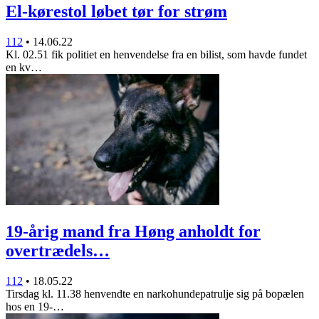
El-kørestol løbet tør for strøm
112
•
14.06.22
Kl. 02.51 fik politiet en henvendelse fra en bilist, som havde fundet
en kv…
19-årig mand fra Høng anholdt for
overtrædels…
112
•
18.05.22
Tirsdag kl. 11.38 henvendte en narkohundepatrulje sig på bopælen
hos en 19-…