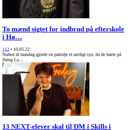
To mænd sigtet for indbrud på efterskole
i Hø…
112
•
10.05.22
Natten til mandag gjorde en patrulje et særligt syn, da de kørte på
Høng La…
13 NEXT-elever skal til DM i Skills i