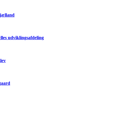
Sjælland
les udviklingsafdeling
lev
gaard