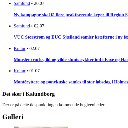
Samfund
•
20.07
Ny kampagne skal få flere praktiserende læger til Region 
Samfund
•
02.07
VUC Storstrøm og EUC Sjælland samler kræfterne i ny fæl
Kultur
•
02.07
Monster trucks, ild og vilde stunts rykker ind i Faxe og Has
Kultur
•
01.07
Montéryttere og ponykuske samles til stor løbsdag i Holme
Det sker i Kalundborg
Der er på dette tidspunkt ingen kommende begivenheder.
Galleri