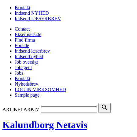
Kontakt
Indsend NYHED
Indsend LÆSERBREV
Contact
Eksempelside
Find firma
Forside
Indsend læserbrev
Indsend nyhed
Job oversigt
Jobagent
Jobs
Kontakt
Nyhedsbrev
LOG IN VIRKSOMHED
Sample page
search
ARTIKELARKIV
Kalundborg Netavis