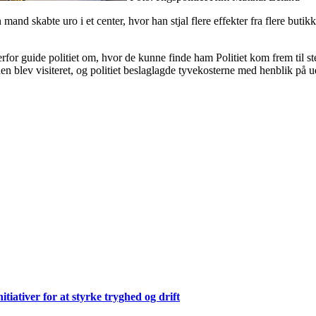
mand skabte uro i et center, hvor han stjal flere effekter fra flere buti
r guide politiet om, hvor de kunne finde ham Politiet kom frem til ste
 blev visiteret, og politiet beslaglagde tyvekosterne med henblik på udl
ativer for at styrke tryghed og drift