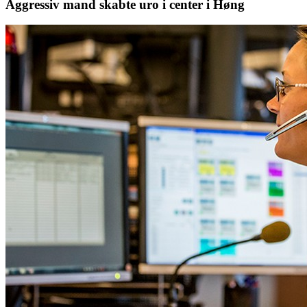
Aggressiv mand skabte uro i center i Høng