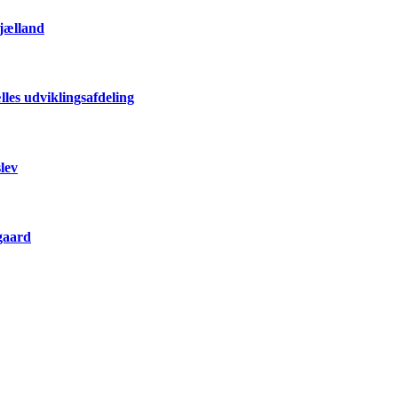
Sjælland
les udviklingsafdeling
lev
gaard