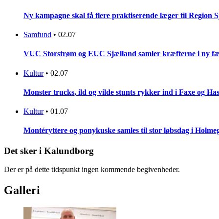
Ny kampagne skal få flere praktiserende læger til Region 
Samfund
•
02.07
VUC Storstrøm og EUC Sjælland samler kræfterne i ny fæl
Kultur
•
02.07
Monster trucks, ild og vilde stunts rykker ind i Faxe og Has
Kultur
•
01.07
Montéryttere og ponykuske samles til stor løbsdag i Holme
Det sker i Kalundborg
Der er på dette tidspunkt ingen kommende begivenheder.
Galleri