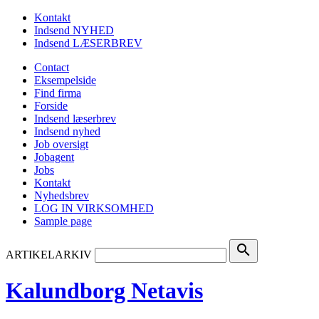
Kontakt
Indsend NYHED
Indsend LÆSERBREV
Contact
Eksempelside
Find firma
Forside
Indsend læserbrev
Indsend nyhed
Job oversigt
Jobagent
Jobs
Kontakt
Nyhedsbrev
LOG IN VIRKSOMHED
Sample page
search
ARTIKELARKIV
Kalundborg Netavis