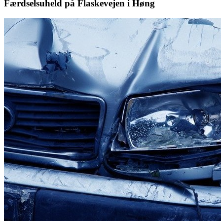
Færdselsuheld på Flaskevejen i Høng