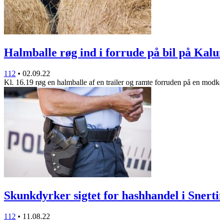
Halmballe røg ind i forrude på bil på Ka
112
•
02.09.22
Kl. 16.19 røg en halmballe af en trailer og ramte forruden på en mo
Skunkdyrker sigtet for hashhandel i Snert
112
•
11.08.22