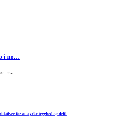
o i nø…
 politie…
ativer for at styrke tryghed og drift