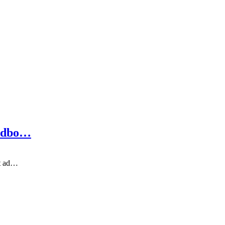
undbo…
rt ad…