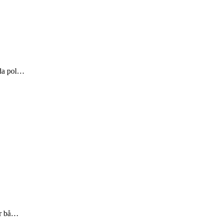
 da pol…
for bå…