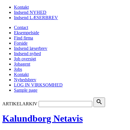
Kontakt
Indsend NYHED
Indsend LÆSERBREV
Contact
Eksempelside
Find firma
Forside
Indsend læserbrev
Indsend nyhed
Job oversigt
Jobagent
Jobs
Kontakt
Nyhedsbrev
LOG IN VIRKSOMHED
Sample page
search
ARTIKELARKIV
Kalundborg Netavis