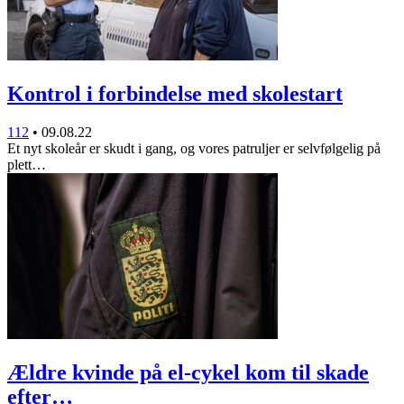
Kontrol i forbindelse med skolestart
112
•
09.08.22
Et nyt skoleår er skudt i gang, og vores patruljer er selvfølgelig på
plett…
Ældre kvinde på el-cykel kom til skade
efter…