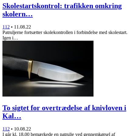
Skolestartskontrol: trafikken omkring
skolern…
112
•
11.08.22
Patruljerne fortsætter skolekontrollen i forbindelse med skolestart.
Igen i…
To sigtet for overtrædelse af knivloven i
Kal…
112
•
10.08.22
I går kl. 18.00 bemærkede en patrulje ved gennemkørsel af