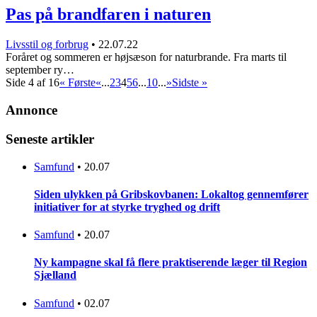
Pas på brandfaren i naturen
Livsstil og forbrug
•
22.07.22
Foråret og sommeren er højsæson for naturbrande. Fra marts til
september ry…
Side 4 af 16
« Første
«
...
2
3
4
5
6
...
10
...
»
Sidste »
Annonce
Seneste artikler
Samfund
•
20.07
Siden ulykken på Gribskovbanen: Lokaltog gennemfører
initiativer for at styrke tryghed og drift
Samfund
•
20.07
Ny kampagne skal få flere praktiserende læger til Region
Sjælland
Samfund
•
02.07