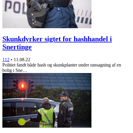
Skunkdyrker sigtet for hashhandel i
Snertinge
112
•
11.08.22
Politiet fandt både hash og skunkplanter under ransagning af en
bolig i Sne…