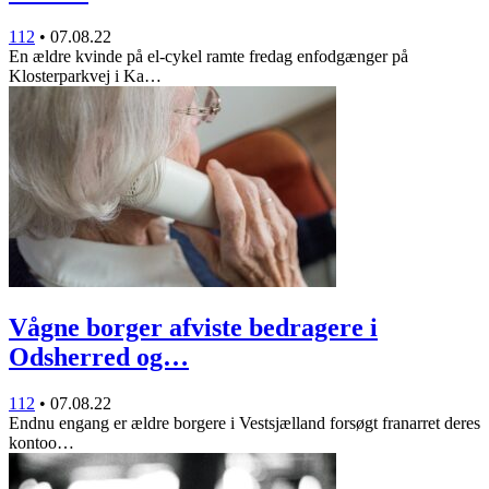
112
•
07.08.22
En ældre kvinde på el-cykel ramte fredag enfodgænger på
Klosterparkvej i Ka…
Vågne borger afviste bedragere i
Odsherred og…
112
•
07.08.22
Endnu engang er ældre borgere i Vestsjælland forsøgt franarret deres
kontoo…