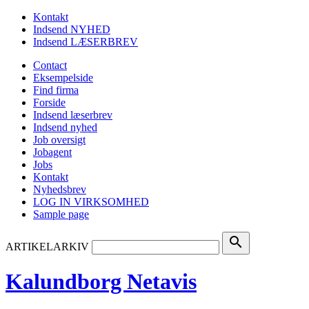
Kontakt
Indsend NYHED
Indsend LÆSERBREV
Contact
Eksempelside
Find firma
Forside
Indsend læserbrev
Indsend nyhed
Job oversigt
Jobagent
Jobs
Kontakt
Nyhedsbrev
LOG IN VIRKSOMHED
Sample page
search
ARTIKELARKIV
Kalundborg Netavis