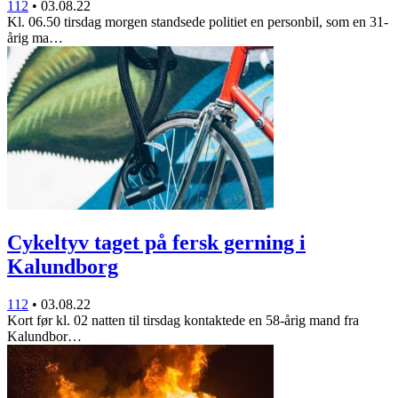
112
•
03.08.22
Kl. 06.50 tirsdag morgen standsede politiet en personbil, som en 31-
årig ma…
Cykeltyv taget på fersk gerning i
Kalundborg
112
•
03.08.22
Kort før kl. 02 natten til tirsdag kontaktede en 58-årig mand fra
Kalundbor…