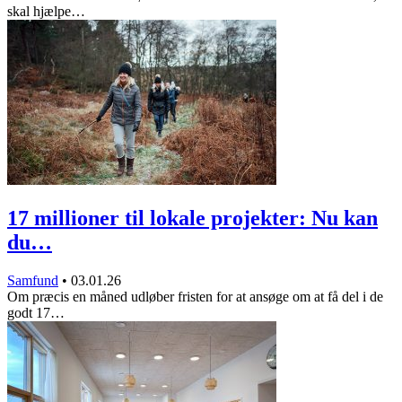
skal hjælpe…
17 millioner til lokale projekter: Nu kan
du…
Samfund
•
03.01.26
Om præcis en måned udløber fristen for at ansøge om at få del i de
godt 17…