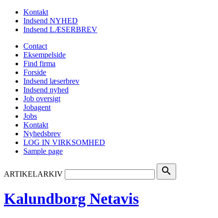
Kontakt
Indsend NYHED
Indsend LÆSERBREV
Contact
Eksempelside
Find firma
Forside
Indsend læserbrev
Indsend nyhed
Job oversigt
Jobagent
Jobs
Kontakt
Nyhedsbrev
LOG IN VIRKSOMHED
Sample page
search
ARTIKELARKIV
Kalundborg Netavis