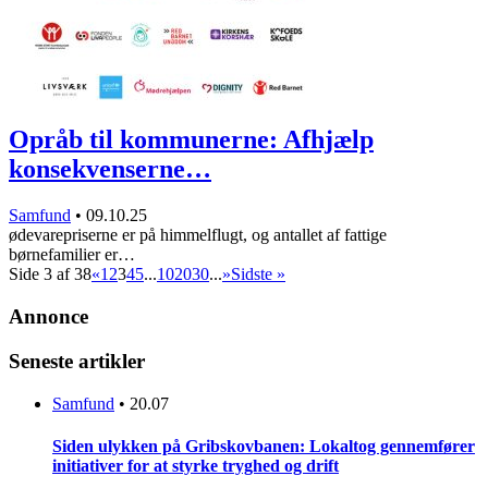
Opråb til kommunerne: Afhjælp
konsekvenserne…
Samfund
•
09.10.25
ødevarepriserne er på himmelflugt, og antallet af fattige
børnefamilier er…
Side 3 af 38
«
1
2
3
4
5
...
10
20
30
...
»
Sidste »
Annonce
Seneste artikler
Samfund
•
20.07
Siden ulykken på Gribskovbanen: Lokaltog gennemfører
initiativer for at styrke tryghed og drift