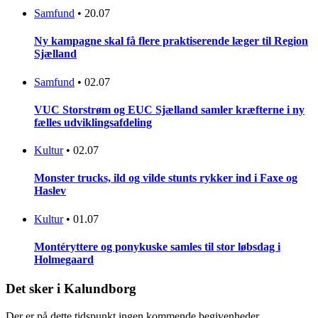
Samfund
•
20.07
Ny kampagne skal få flere praktiserende læger til Region
Sjælland
Samfund
•
02.07
VUC Storstrøm og EUC Sjælland samler kræfterne i ny
fælles udviklingsafdeling
Kultur
•
02.07
Monster trucks, ild og vilde stunts rykker ind i Faxe og
Haslev
Kultur
•
01.07
Montéryttere og ponykuske samles til stor løbsdag i
Holmegaard
Det sker i Kalundborg
Der er på dette tidspunkt ingen kommende begivenheder.