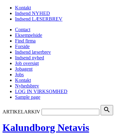
Kontakt
Indsend NYHED
Indsend LÆSERBREV
Contact
Eksempelside
Find firma
Forside
Indsend læserbrev
Indsend nyhed
Job oversigt
Jobagent
Jobs
Kontakt
Nyhedsbrev
LOG IN VIRKSOMHED
Sample page
search
ARTIKELARKIV
Kalundborg Netavis