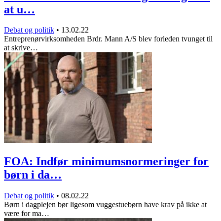
at u…
Debat og politik
•
13.02.22
Entreprenørvirksomheden Brdr. Mann A/S blev forleden tvunget til
at skrive…
FOA: Indfør minimumsnormeringer for
børn i da…
Debat og politik
•
08.02.22
Børn i dagplejen bør ligesom vuggestuebørn have krav på ikke at
være for ma…