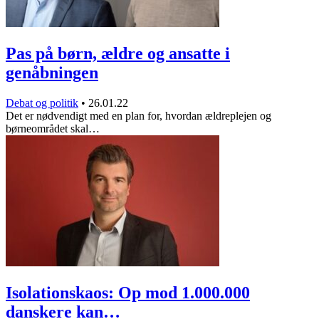
Pas på børn, ældre og ansatte i
genåbningen
Debat og politik
•
26.01.22
Det er nødvendigt med en plan for, hvordan ældreplejen og
børneområdet skal…
Isolationskaos: Op mod 1.000.000
danskere kan…