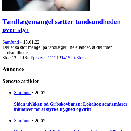
Tandlægemangel sætter tandsundheden
over styr
Samfund
•
15.01.22
Der er så stor mangel på tandlæger i hele landet, at det truer
tandsundhede…
Side 13 af 16
« Første
«
...
11
12
13
14
15
...
»
Sidste »
Annonce
Seneste artikler
Samfund
•
20.07
Siden ulykken på Gribskovbanen: Lokaltog gennemfører
initiativer for at styrke tryghed og drift
Samfund
•
20.07