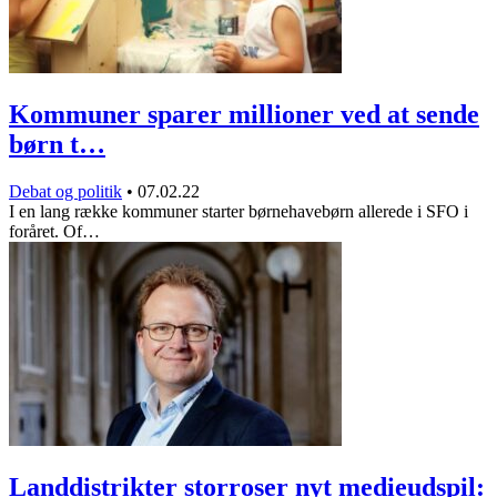
Kommuner sparer millioner ved at sende
børn t…
Debat og politik
•
07.02.22
I en lang række kommuner starter børnehavebørn allerede i SFO i
foråret. Of…
Landdistrikter storroser nyt medieudspil: