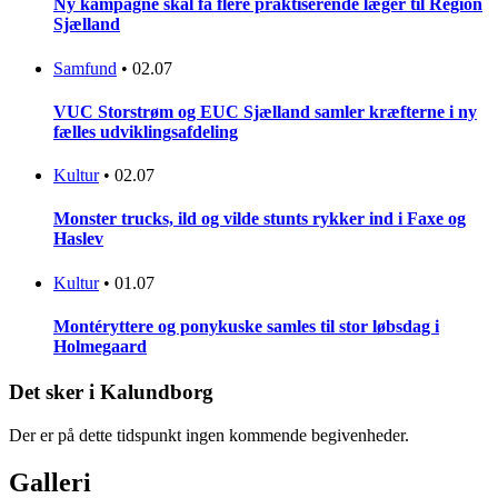
Ny kampagne skal få flere praktiserende læger til Region
Sjælland
Samfund
•
02.07
VUC Storstrøm og EUC Sjælland samler kræfterne i ny
fælles udviklingsafdeling
Kultur
•
02.07
Monster trucks, ild og vilde stunts rykker ind i Faxe og
Haslev
Kultur
•
01.07
Montéryttere og ponykuske samles til stor løbsdag i
Holmegaard
Det sker i Kalundborg
Der er på dette tidspunkt ingen kommende begivenheder.
Galleri