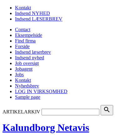
Kontakt
Indsend NYHED
Indsend LÆSERBREV
Contact
Eksempelside
Find firma
Forside
Indsend læserbrev
Indsend nyhed
Job oversigt
Jobagent
Jobs
Kontakt
Nyhedsbrev
LOG IN VIRKSOMHED
Sample page
search
ARTIKELARKIV
Kalundborg Netavis