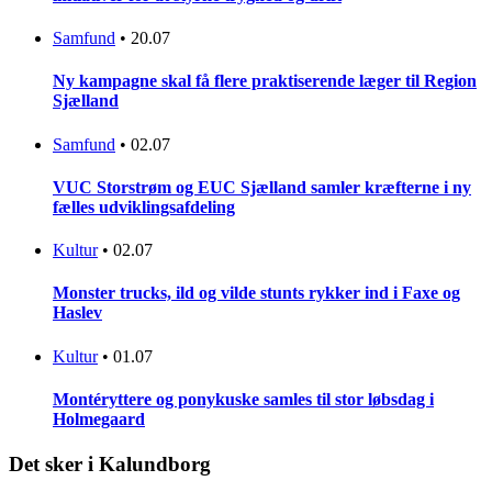
Samfund
•
20.07
Ny kampagne skal få flere praktiserende læger til Region
Sjælland
Samfund
•
02.07
VUC Storstrøm og EUC Sjælland samler kræfterne i ny
fælles udviklingsafdeling
Kultur
•
02.07
Monster trucks, ild og vilde stunts rykker ind i Faxe og
Haslev
Kultur
•
01.07
Montéryttere og ponykuske samles til stor løbsdag i
Holmegaard
Det sker i Kalundborg