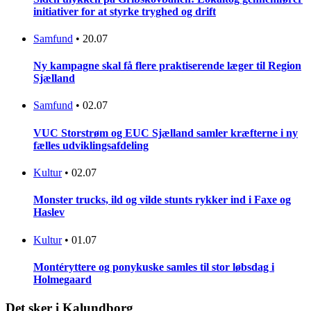
initiativer for at styrke tryghed og drift
Samfund
•
20.07
Ny kampagne skal få flere praktiserende læger til Region
Sjælland
Samfund
•
02.07
VUC Storstrøm og EUC Sjælland samler kræfterne i ny
fælles udviklingsafdeling
Kultur
•
02.07
Monster trucks, ild og vilde stunts rykker ind i Faxe og
Haslev
Kultur
•
01.07
Montéryttere og ponykuske samles til stor løbsdag i
Holmegaard
Det sker i Kalundborg