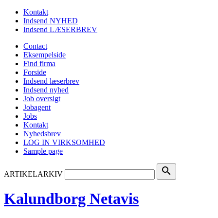
Kontakt
Indsend NYHED
Indsend LÆSERBREV
Contact
Eksempelside
Find firma
Forside
Indsend læserbrev
Indsend nyhed
Job oversigt
Jobagent
Jobs
Kontakt
Nyhedsbrev
LOG IN VIRKSOMHED
Sample page
search
ARTIKELARKIV
Kalundborg Netavis