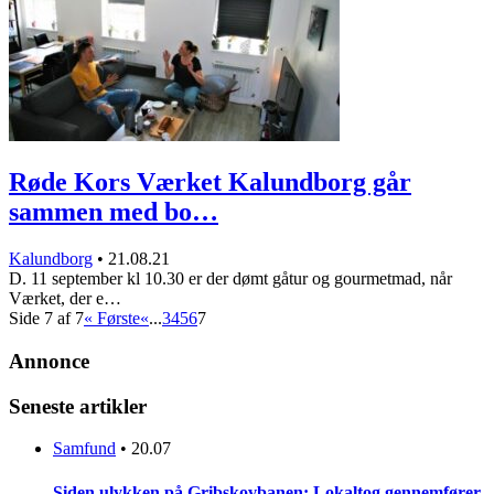
Røde Kors Værket Kalundborg går
sammen med bo…
Kalundborg
•
21.08.21
D. 11 september kl 10.30 er der dømt gåtur og gourmetmad, når
Værket, der e…
Side 7 af 7
« Første
«
...
3
4
5
6
7
Annonce
Seneste artikler
Samfund
•
20.07
Siden ulykken på Gribskovbanen: Lokaltog gennemfører