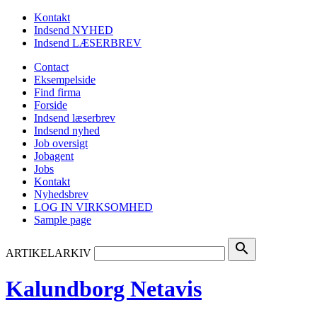
Kontakt
Indsend NYHED
Indsend LÆSERBREV
Contact
Eksempelside
Find firma
Forside
Indsend læserbrev
Indsend nyhed
Job oversigt
Jobagent
Jobs
Kontakt
Nyhedsbrev
LOG IN VIRKSOMHED
Sample page
search
ARTIKELARKIV
Kalundborg Netavis