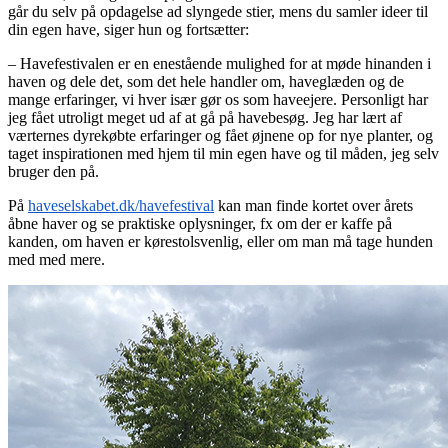
går du selv på opdagelse ad slyngede stier, mens du samler ideer til
din egen have, siger hun og fortsætter:
– Havefestivalen er en enestående mulighed for at møde hinanden i
haven og dele det, som det hele handler om, haveglæden og de
mange erfaringer, vi hver især gør os som haveejere. Personligt har
jeg fået utroligt meget ud af at gå på havebesøg. Jeg har lært af
værternes dyrekøbte erfaringer og fået øjnene op for nye planter, og
taget inspirationen med hjem til min egen have og til måden, jeg selv
bruger den på.
På
haveselskabet.dk/havefestival
kan man finde kortet over årets
åbne haver og se praktiske oplysninger, fx om der er kaffe på
kanden, om haven er kørestolsvenlig, eller om man må tage hunden
med med mere.