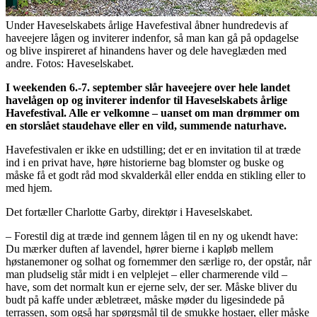
Under Haveselskabets årlige Havefestival åbner hundredevis af
haveejere lågen og inviterer indenfor, så man kan gå på opdagelse
og blive inspireret af hinandens haver og dele haveglæden med
andre. Fotos: Haveselskabet.
I weekenden 6.-7. september slår haveejere over hele landet
havelågen op og inviterer indenfor til Haveselskabets årlige
Havefestival. Alle er velkomne – uanset om man drømmer om
en storslået staudehave eller en vild, summende naturhave.
Havefestivalen er ikke en udstilling; det er en invitation til at træde
ind i en privat have, høre historierne bag blomster og buske og
måske få et godt råd mod skvalderkål eller endda en stikling eller to
med hjem.
Det fortæller Charlotte Garby, direktør i Haveselskabet.
– Forestil dig at træde ind gennem lågen til en ny og ukendt have:
Du mærker duften af lavendel, hører bierne i kapløb mellem
høstanemoner og solhat og fornemmer den særlige ro, der opstår, når
man pludselig står midt i en velplejet – eller charmerende vild –
have, som det normalt kun er ejerne selv, der ser. Måske bliver du
budt på kaffe under æbletræet, måske møder du ligesindede på
terrassen, som også har spørgsmål til de smukke hostaer, eller måske