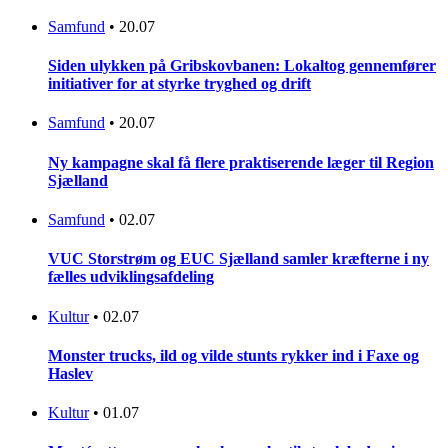
Samfund
•
20.07
Siden ulykken på Gribskovbanen: Lokaltog gennemfører
initiativer for at styrke tryghed og drift
Samfund
•
20.07
Ny kampagne skal få flere praktiserende læger til Region
Sjælland
Samfund
•
02.07
VUC Storstrøm og EUC Sjælland samler kræfterne i ny
fælles udviklingsafdeling
Kultur
•
02.07
Monster trucks, ild og vilde stunts rykker ind i Faxe og
Haslev
Kultur
•
01.07