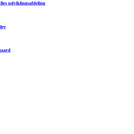
les udviklingsafdeling
lev
gaard