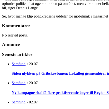
opfordre politiet til at øge kontrollen på området, men vi kommer hel
bil, siger Dennis Lange.
Se, hvor mange klip politikredsene uddeler for mobilsnak i magasinet 
Kommentarer
No related posts.
Annonce
Seneste artikler
Samfund
•
20.07
Siden ulykken på Gribskovbanen: Lokaltog gennemfører initi
Samfund
•
20.07
Ny kampagne skal få flere praktiserende læger til Region 
Samfund
•
02.07