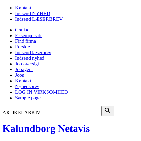
Kontakt
Indsend NYHED
Indsend LÆSERBREV
Contact
Eksempelside
Find firma
Forside
Indsend læserbrev
Indsend nyhed
Job oversigt
Jobagent
Jobs
Kontakt
Nyhedsbrev
LOG IN VIRKSOMHED
Sample page
search
ARTIKELARKIV
Kalundborg Netavis