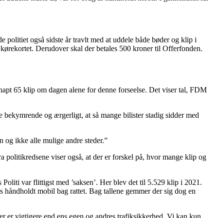
 politiet også sidste år travlt med at uddele både bøder og klip i
 kørekortet. Derudover skal der betales 500 kroner til Offerfonden.
g knapt 65 klip om dagen alene for denne forseelse. Det viser tal, FDM
bekymrende og ærgerligt, at så mange bilister stadig sidder med
 og ikke alle mulige andre steder.”
ra politikredsene viser også, at der er forskel på, hvor mange klip og
ti var flittigst med ’saksen’. Her blev det til 5.529 klip i 2021.
tes håndholdt mobil bag rattet. Bag tallene gemmer der sig dog en
er er vigtigere end ens egen og andres trafiksikkerhed. Vi kan kun