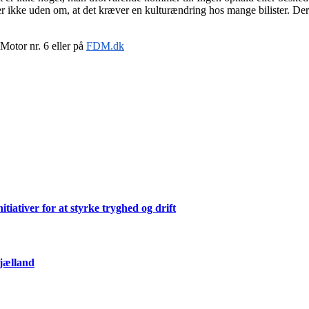
ler ikke uden om, at det kræver en kulturændring hos mange bilister. De
Motor nr. 6 eller på
FDM.dk
ativer for at styrke tryghed og drift
Sjælland