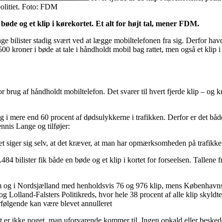
 politiet. Foto: FDM
bøde og et klip i kørekortet. Et alt for højt tal, mener FDM.
 bilister stadig svært ved at lægge mobiltelefonen fra sig. Derfor havde
0 kroner i bøde at tale i håndholdt mobil bag rattet, men også et klip i
 for brug af håndholdt mobiltelefon. Det svarer til hvert fjerde klip – o
mere end 60 procent af dødsulykkerne i trafikken. Derfor er det både 
nis Lange og tilføjer:
t siger sig selv, at det kræver, at man har opmærksomheden på trafikken
4 bilister fik både en bøde og et klip i kortet for forseelsen. Tallene f
m og i Nordsjælland med henholdsvis 76 og 976 klip, mens Københavns Poli
 og Lolland-Falsters Politikreds, hvor hele 38 procent af alle klip skyld
erfølgende kan være blevet annulleret
et er ikke noget, man uforvarende kommer til. Ingen opkald eller besked