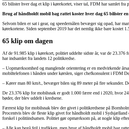
65 bilister hver dag et klip i kørekortet, viser tal, FDM har samlet fra
Brug af håndholdt mobil bag rattet koster hver dag 65 bilister en 
Selvom bilen er sat i gear, og speedernålen bevæger sig opad, har mange
kørekortene. Siden september 2019 har det nemlig ikke bare kostet 1.50
65 klip om dagen
Af de 91.985 klip i kørekort, politiet uddelte sidste år, var de 23.376
har indsamlet fra landets 12 politikredse.
– Uopmærksomhed og manglende orientering er en medvirkende årsag i 
mobiltelefonen i hånden under kørslen, siger chefkonsulent i FDM Den
– Kører man 80 km/t., bevæger bilen sig 89 meter på fire sekunder. De
De 23.376 klip for mobilsnak er godt 1.000 færre end i 2020, hvor 24.48
bøder, der blev uddelt i kredsene.
Færrest klip for mobilsnak blev der givet i politikredsene på Bornhol
Procentvis blev de fleste klip givet for håndholdt mobil i Sydsjælland
forskel i politiindsatsen. Politiet gør opmærksom på, at nogle klip eft
– Alle kan begå fejl i trafikken, men brug af håndholdt mobil bag ratt