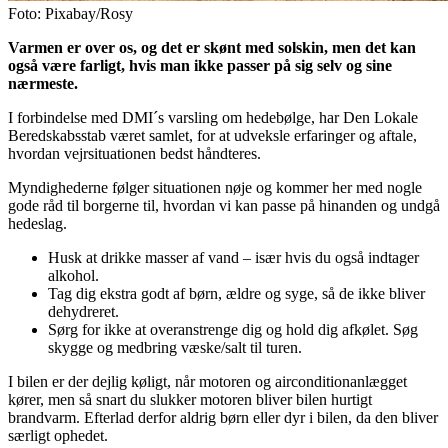
Foto: Pixabay/Rosy
Varmen er over os, og det er skønt med solskin, men det kan
også være farligt, hvis man ikke passer på sig selv og sine
nærmeste.
I forbindelse med DMI´s varsling om hedebølge, har Den Lokale
Beredskabsstab været samlet, for at udveksle erfaringer og aftale,
hvordan vejrsituationen bedst håndteres.
Myndighederne følger situationen nøje og kommer her med nogle
gode råd til borgerne til, hvordan vi kan passe på hinanden og undgå
hedeslag.
Husk at drikke masser af vand – især hvis du også indtager
alkohol.
Tag dig ekstra godt af børn, ældre og syge, så de ikke bliver
dehydreret.
Sørg for ikke at overanstrenge dig og hold dig afkølet. Søg
skygge og medbring væske/salt til turen.
I bilen er der dejlig køligt, når motoren og airconditionanlægget
kører, men så snart du slukker motoren bliver bilen hurtigt
brandvarm. Efterlad derfor aldrig børn eller dyr i bilen, da den bliver
særligt ophedet.