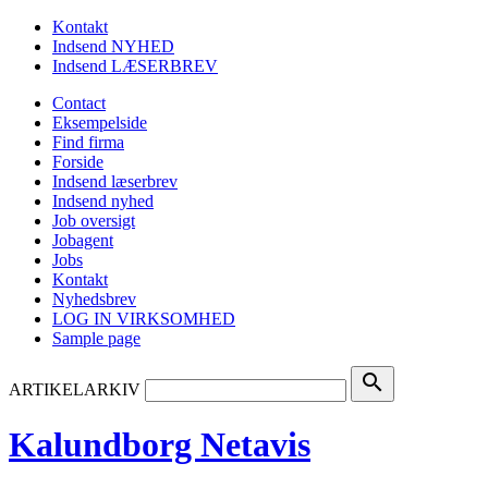
Kontakt
Indsend NYHED
Indsend LÆSERBREV
Contact
Eksempelside
Find firma
Forside
Indsend læserbrev
Indsend nyhed
Job oversigt
Jobagent
Jobs
Kontakt
Nyhedsbrev
LOG IN VIRKSOMHED
Sample page
search
ARTIKELARKIV
Kalundborg Netavis