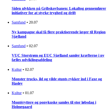
Siden ulykken på Gribskovbanen: Lokaltog gennemfører
initiativer for at styrke tryghed og drift
Samfund
•
20.07
Ny kampagne skal få flere praktiserende læger til Region
Sjælland
Samfund
•
02.07
VUC Storstrøm og EUC Sjælland samler kræfterne i ny
fælles udviklingsafdeling
Kultur
•
02.07
Monster trucks, ild og vilde stunts rykker ind i Faxe og
Haslev
Kultur
•
01.07
Montéryttere og ponykuske samles til stor løbsdag i
Holmegaard