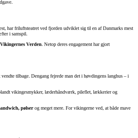
udgave.
t, har friluftsteatret ved fjorden udviklet sig til en af Danmarks mest
æfter i samspil.
Vikingernes Verden
. Netop deres engagement har gjort
et vendte tilbage. Dengang fejrede man det i høvdingens langhus – i
landt vikingesmykker, læderhåndværk, pileflet, lækkerier og
sandwich, pølser
og meget mere. For vikingerne ved, at både mave