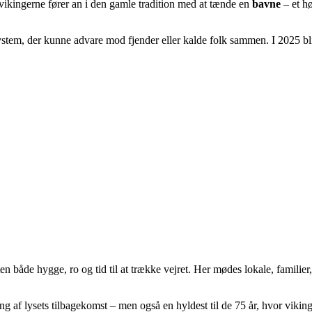
 vikingerne fører an i den gamle tradition med at tænde en
bavne
– et hø
tem, der kunne advare mod fjender eller kalde folk sammen. I 2025 bliv
n både hygge, ro og tid til at trække vejret. Her mødes lokale, familier
 af lysets tilbagekomst – men også en hyldest til de 75 år, hvor viking