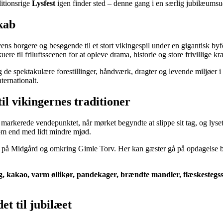
ditionsrige
Lysfest
igen finder sted – denne gang i en særlig jubilæums
skab
ns borgere og besøgende til et stort vikingespil under en gigantisk byfes
ere til friluftsscenen for at opleve drama, historie og store frivillige kr
ag de spektakulære forestillinger, håndværk, dragter og levende miljøer i
ternationalt.
til vikingernes traditioner
n markerede vendepunktet, når mørket begyndte at slippe sit tag, og lys
 om end med lidt mindre mjød.
e på Midgård og omkring Gimle Torv. Her kan gæster gå på opdagelse b
g, kakao, varm øllikør, pandekager, brændte mandler, flæskestegs
et til jubilæet