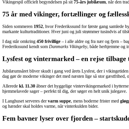
Vikingespil officielt begyndelsen på sit
75-års jubilæum
, når den tra
75 år med vikinger, fortællinger og fælles
Siden sommeren
1952
, hvor Frederikssund for første gang samlede bye
markante kulturtraditioner. Hver juni og juli strømmer tusindvis af tilsku
I dag står omkring
450 frivillige
– i alle aldre og fra nær og fjern – b
Frederikssund kendt som
Danmarks Vikingeby
, både herhjemme og in
Lysfest og vintermarked – en rejse tilbage 
Jubilæumsåret bliver skudt i gang ved årets Lysfest, der i vikingetide
dag gør de moderne vikinger det med næsten lige så stor gæstfrihed,
Allerede
kl. 11.30
åbner det hyggelige vintervikingemarked i hyttern
hjemmelavede sager – perfekt til dig, der søger en helt unik julegave.
I Langhuset serveres der
varm suppe
, mens boderne frister med
gløg
og hænder skal holdes varme, når vinterkulden bider.
Fem bavner lyser over fjorden – startskudd