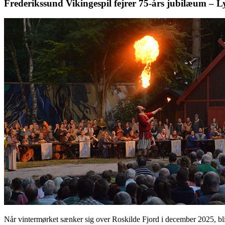
Frederikssund Vikingespil fejrer 75-års jubilæum – L
Når vintermørket sænker sig over Roskilde Fjord i december 2025, bli