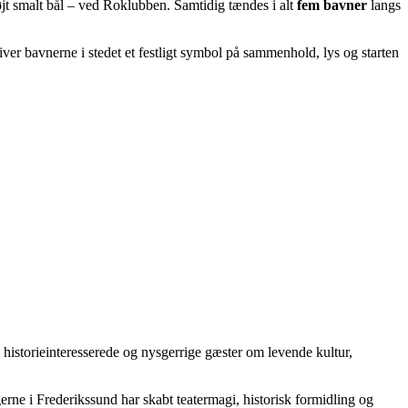
jt smalt bål – ved Roklubben. Samtidig tændes i alt
fem bavner
langs
er bavnerne i stedet et festligt symbol på sammenhold, lys og starten
, historieinteresserede og nysgerrige gæster om levende kultur,
erne i Frederikssund har skabt teatermagi, historisk formidling og