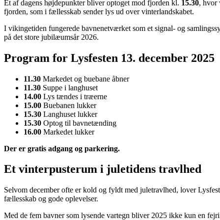
Et af dagens højdepunkter bliver optoget mod fjorden kl.
15.30
, hvor
fjorden, som i fællesskab sender lys ud over vinterlandskabet.
I vikingetiden fungerede bavnenetværket som et signal- og samlingssys
på det store jubilæumsår 2026.
Program for Lysfesten 13. december 2025
11.30
Markedet og buebane åbner
11.30
Suppe i langhuset
14.00
Lys tændes i træerne
15.00
Buebanen lukker
15.30
Langhuset lukker
15.30
Optog til bavnetænding
16.00
Markedet lukker
Der er gratis adgang og parkering.
Et vinterpusterum i juletidens travlhed
Selvom december ofte er kold og fyldt med juletravlhed, lover Lysfeste
fællesskab og gode oplevelser.
Med de fem bavner som lysende vartegn bliver 2025 ikke kun en fejring