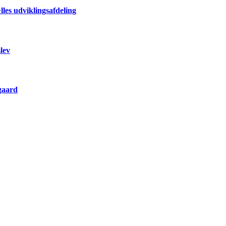
les udviklingsafdeling
lev
gaard