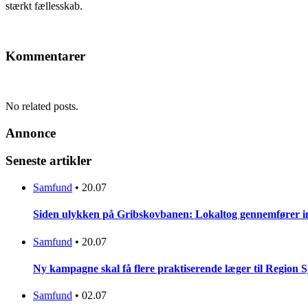
stærkt fællesskab.
Kommentarer
No related posts.
Annonce
Seneste artikler
Samfund
•
20.07
Siden ulykken på Gribskovbanen: Lokaltog gennemfører initi
Samfund
•
20.07
Ny kampagne skal få flere praktiserende læger til Region 
Samfund
•
02.07