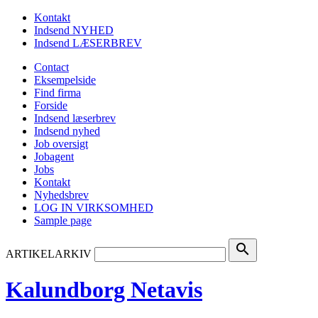
Kontakt
Indsend NYHED
Indsend LÆSERBREV
Contact
Eksempelside
Find firma
Forside
Indsend læserbrev
Indsend nyhed
Job oversigt
Jobagent
Jobs
Kontakt
Nyhedsbrev
LOG IN VIRKSOMHED
Sample page
search
ARTIKELARKIV
Kalundborg Netavis