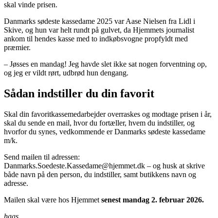
skal vinde prisen.
Danmarks sødeste kassedame 2025 var Aase Nielsen fra Lidl i
Skive, og hun var helt rundt på gulvet, da Hjemmets journalist
ankom til hendes kasse med to indkøbsvogne propfyldt med
præmier.
– Jøsses en mandag! Jeg havde slet ikke sat nogen forventning op,
og jeg er vildt rørt, udbrød hun dengang.
Sådan indstiller du din favorit
Skal din favoritkassemedarbejder overraskes og modtage prisen i år,
skal du sende en mail, hvor du fortæller, hvem du indstiller, og
hvorfor du synes, vedkommende er Danmarks sødeste kassedame
m/k.
Send mailen til adressen:
Danmarks.Soedeste.Kassedame@hjemmet.dk – og husk at skrive
både navn på den person, du indstiller, samt butikkens navn og
adresse.
Mailen skal være hos Hjemmet
senest mandag 2. februar 2026.
hags