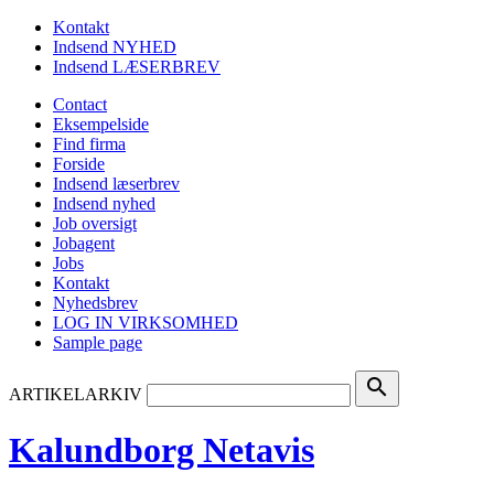
Kontakt
Indsend NYHED
Indsend LÆSERBREV
Contact
Eksempelside
Find firma
Forside
Indsend læserbrev
Indsend nyhed
Job oversigt
Jobagent
Jobs
Kontakt
Nyhedsbrev
LOG IN VIRKSOMHED
Sample page
search
ARTIKELARKIV
Kalundborg Netavis