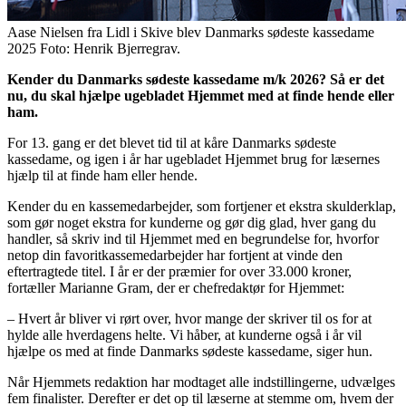
Aase Nielsen fra Lidl i Skive blev Danmarks sødeste kassedame
2025 Foto: Henrik Bjerregrav.
Kender du Danmarks sødeste kassedame m/k 2026? Så er det
nu, du skal hjælpe ugebladet Hjemmet med at finde hende eller
ham.
For 13. gang er det blevet tid til at kåre Danmarks sødeste
kassedame, og igen i år har ugebladet Hjemmet brug for læsernes
hjælp til at finde ham eller hende.
Kender du en kassemedarbejder, som fortjener et ekstra skulderklap,
som gør noget ekstra for kunderne og gør dig glad, hver gang du
handler, så skriv ind til Hjemmet med en begrundelse for, hvorfor
netop din favoritkassemedarbejder har fortjent at vinde den
eftertragtede titel. I år er der præmier for over 33.000 kroner,
fortæller Marianne Gram, der er chefredaktør for Hjemmet:
– Hvert år bliver vi rørt over, hvor mange der skriver til os for at
hylde alle hverdagens helte. Vi håber, at kunderne også i år vil
hjælpe os med at finde Danmarks sødeste kassedame, siger hun.
Når Hjemmets redaktion har modtaget alle indstillingerne, udvælges
fem finalister. Derefter er det op til læserne at stemme om, hvem der