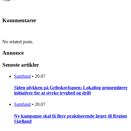
Kommentarer
No related posts.
Annonce
Seneste artikler
Samfund
•
20.07
Siden ulykken på Gribskovbanen: Lokaltog gennemfører
initiativer for at styrke tryghed og drift
Samfund
•
20.07
Ny kampagne skal få flere praktiserende læger til Region
Sjælland