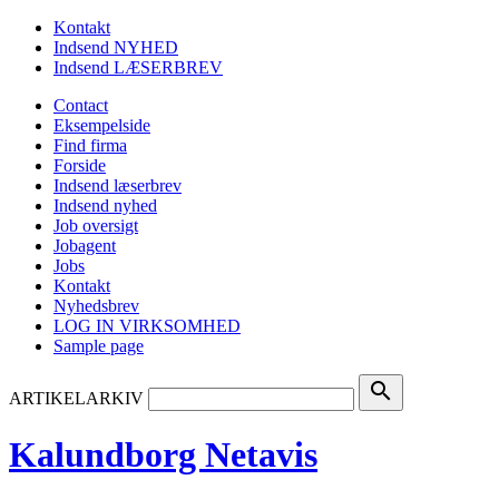
Kontakt
Indsend NYHED
Indsend LÆSERBREV
Contact
Eksempelside
Find firma
Forside
Indsend læserbrev
Indsend nyhed
Job oversigt
Jobagent
Jobs
Kontakt
Nyhedsbrev
LOG IN VIRKSOMHED
Sample page
search
ARTIKELARKIV
Kalundborg Netavis