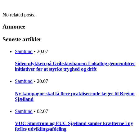
No related posts.
Annonce
Seneste artikler
Samfund
•
20.07
Siden ulykken på Gribskovbanen: Lokaltog gennemfører
initiativer for at styrke tryghed og drift
Samfund
•
20.07
Ny kampagne skal få flere praktiserende læger til Region
Sjælland
Samfund
•
02.07
VUC Storstrøm og EUC Sjælland samler kræfterne i ny
fælles udviklingsafdeling