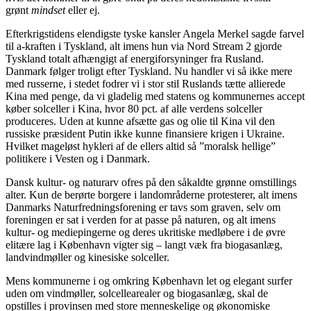
grønt
mindset
eller ej.
Efterkrigstidens elendigste tyske kansler Angela Merkel sagde farvel
til a-kraften i Tyskland, alt imens hun via Nord Stream 2 gjorde
Tyskland totalt afhængigt af energiforsyninger fra Rusland.
Danmark følger troligt efter Tyskland. Nu handler vi så ikke mere
med russerne, i stedet fodrer vi i stor stil Ruslands tætte allierede
Kina med penge, da vi gladelig med statens og kommunernes accept
køber solceller i Kina, hvor 80 pct. af alle verdens solceller
produceres. Uden at kunne afsætte gas og olie til Kina vil den
russiske præsident Putin ikke kunne finansiere krigen i Ukraine.
Hvilket mageløst hykleri af de ellers altid så ”moralsk hellige”
politikere i Vesten og i Danmark.
Dansk kultur- og naturarv ofres på den såkaldte grønne omstillings
alter. Kun de berørte borgere i landområderne protesterer, alt imens
Danmarks Naturfredningsforening er tavs som graven, selv om
foreningen er sat i verden for at passe på naturen, og alt imens
kultur- og mediepingerne og deres ukritiske medløbere i de øvre
elitære lag i København vigter sig – langt væk fra biogasanlæg,
landvindmøller og kinesiske solceller.
Mens kommunerne i og omkring København let og elegant surfer
uden om vindmøller, solcellearealer og biogasanlæg, skal de
opstilles i provinsen med store menneskelige og økonomiske