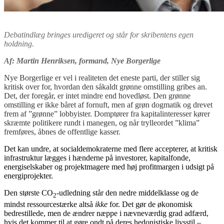
Debatindlæg bringes uredigeret og står for skribentens egen
holdning.
Af: Martin Henriksen, formand, Nye Borgerlige
Nye Borgerlige er vel i realiteten det eneste parti, der stiller sig
kritisk over for, hvordan den såkaldt grønne omstilling gribes an.
Det, der foregår, er intet mindre end hovedløst. Den grønne
omstilling er ikke båret af fornuft, men af grøn dogmatik og drevet
frem af ”grønne” lobbyister. Domptører fra kapitalinteresser kører
skræmte politikere rundt i manegen, og når trylleordet ”klima”
fremføres, åbnes de offentlige kasser.
Det kan undre, at socialdemokraterne med flere accepterer, at kritisk
infrastruktur lægges i hænderne på investorer, kapitalfonde,
energiselskaber og projektmagere med høj profitmargen i udsigt på
energiprojekter.
Den største CO
-udledning står den nedre middelklasse og de
2
mindst ressourcestærke altså
ikke
for. Det gør de økonomisk
bedrestillede, men de ændrer næppe i nævneværdig grad adfærd,
hvis det kommer til at gøre ondt på deres hedonistiske livsstil –