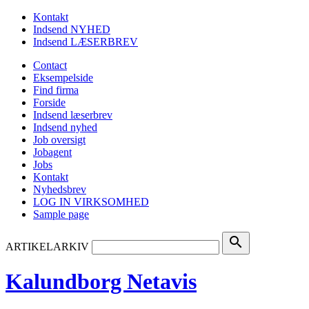
Kontakt
Indsend NYHED
Indsend LÆSERBREV
Contact
Eksempelside
Find firma
Forside
Indsend læserbrev
Indsend nyhed
Job oversigt
Jobagent
Jobs
Kontakt
Nyhedsbrev
LOG IN VIRKSOMHED
Sample page
search
ARTIKELARKIV
Kalundborg Netavis