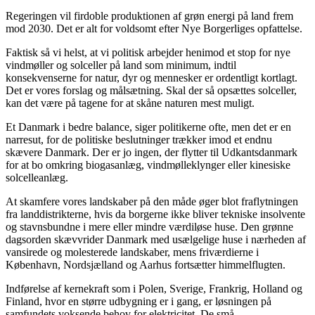
Regeringen vil firdoble produktionen af grøn energi på land frem
mod 2030. Det er alt for voldsomt efter Nye Borgerliges opfattelse.
Faktisk så vi helst, at vi politisk arbejder henimod et stop for nye
vindmøller og solceller på land som minimum, indtil
konsekvenserne for natur, dyr og mennesker er ordentligt kortlagt.
Det er vores forslag og målsætning.
Skal der så opsættes solceller,
kan det være på tagene for at skåne naturen mest muligt.
Et Danmark i bedre balance, siger politikerne ofte, men det er en
narresut, for de politiske beslutninger trækker imod et endnu
skævere Danmark. Der er jo ingen, der flytter til Udkantsdanmark
for at bo omkring biogasanlæg, vindmølleklynger eller kinesiske
solcelleanlæg.
At skamfere vores landskaber på den måde øger blot fraflytningen
fra landdistrikterne, hvis da borgerne ikke bliver tekniske insolvente
og stavnsbundne i mere eller mindre værdiløse huse. Den grønne
dagsorden skævvrider Danmark med usælgelige huse i nærheden af
vansirede og molesterede landskaber, mens friværdierne i
København, Nordsjælland og Aarhus fortsætter himmelflugten.
Indførelse af kernekraft som i Polen, Sverige, Frankrig, Holland og
Finland, hvor en større udbygning er i gang, er løsningen på
samfundets voksende behov for elektricitet. De små