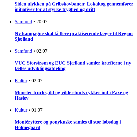
Siden ulykken på Gribskovbanen: Lokaltog gennemfører
initiativer for at styrke tryghed og drift
Samfund
•
20.07
Ny kampagne skal få flere praktiserende læger til Region
Sjælland
Samfund
•
02.07
VUC Storstrøm og EUC Sjælland samler kræfterne i ny
fælles udviklingsafdeling
Kultur
•
02.07
Monster trucks, ild og vilde stunts rykker ind i Faxe og
Haslev
Kultur
•
01.07
Montéryttere og ponykuske samles til stor løbsdag i
Holmegaard