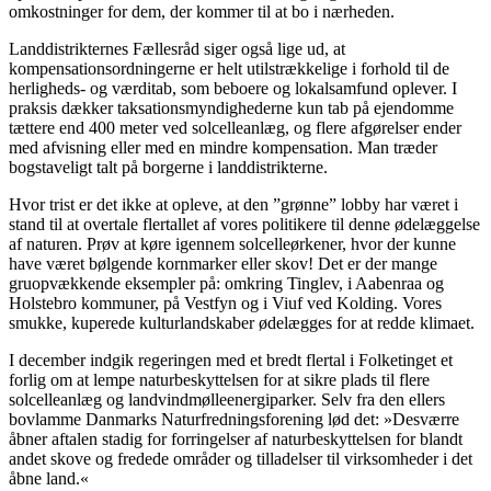
omkostninger for dem, der kommer til at bo i nærheden.
Landdistrikternes Fællesråd siger også lige ud, at
kompensationsordningerne er helt utilstrækkelige i forhold til de
herligheds- og værditab, som beboere og lokalsamfund oplever. I
praksis dækker taksationsmyndighederne kun tab på ejendomme
tættere end 400 meter ved solcelleanlæg, og flere afgørelser ender
med afvisning eller med en mindre kompensation. Man træder
bogstaveligt talt på borgerne i landdistrikterne.
Hvor trist er det ikke at opleve, at den ”grønne” lobby har været i
stand til at overtale flertallet af vores politikere til denne ødelæggelse
af naturen. Prøv at køre igennem solcelleørkener, hvor der kunne
have været bølgende kornmarker eller skov! Det er der mange
gruopvækkende eksempler på: omkring Tinglev, i Aabenraa og
Holstebro kommuner, på Vestfyn og i Viuf ved Kolding. Vores
smukke, kuperede kulturlandskaber ødelægges for at redde klimaet.
I december indgik regeringen med et bredt flertal i Folketinget et
forlig om at lempe naturbeskyttelsen for at sikre plads til flere
solcelleanlæg og landvindmølleenergiparker. Selv fra den ellers
bovlamme Danmarks Naturfredningsforening lød det: »Desværre
åbner aftalen stadig for forringelser af naturbeskyttelsen for blandt
andet skove og fredede områder og tilladelser til virksomheder i det
åbne land.«